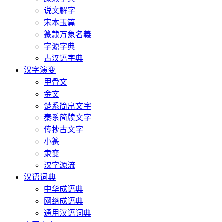
说文解字
宋本玉篇
篆隷万象名義
字源字典
古汉语字典
汉字演变
甲骨文
金文
楚系简帛文字
秦系简牍文字
传抄古文字
小篆
隶变
汉字源流
汉语词典
中华成语典
网络成语典
通用汉语词典