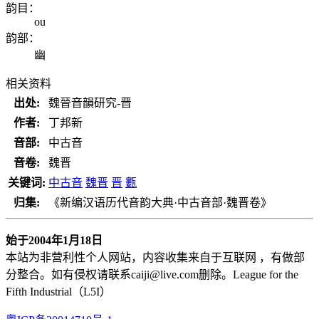
韵目：
ou
韵部：
幽
相关资料
出处:
魏晉音韻研究-晋
作者:
丁邦新
音部:
中古音
音卷:
魏晋
关键词:
中古音
魏晋
晋
甊
归集:
《新编汉语历代音韵大典·中古音部·魏晋卷》
始于2004年1月18日
本站为非营利性个人网站，内容收集来自于互联网 ，有做部
分整合。
如有侵权请联系caiji@live.com删除。League for the
Fifth Industrial（L5I）