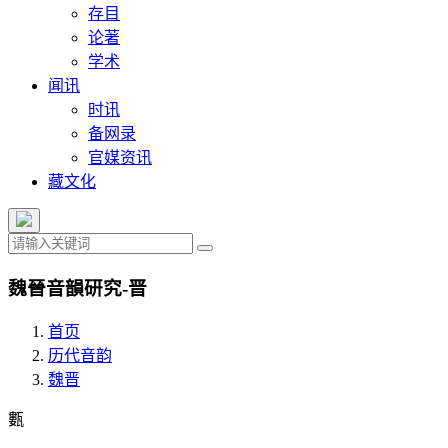
存目
论著
学术
闻讯
时讯
备网录
官媒资讯
藏文化
魏晉音韻研究-晋
首页
历代音韵
魏晋
甊