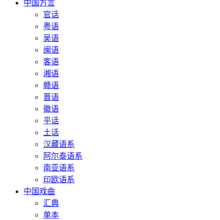
中国方言
官话
粤语
吴语
闽语
客语
湘语
赣语
晋语
徽语
平话
土话
汉藏语系
阿尔泰语系
南亚语系
印欧语系
中国戏曲
汇典
单本