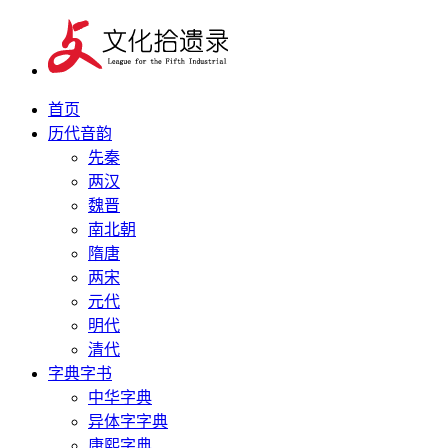
首页
历代音韵
先秦
两汉
魏晋
南北朝
隋唐
两宋
元代
明代
清代
字典字书
中华字典
异体字字典
康熙字典