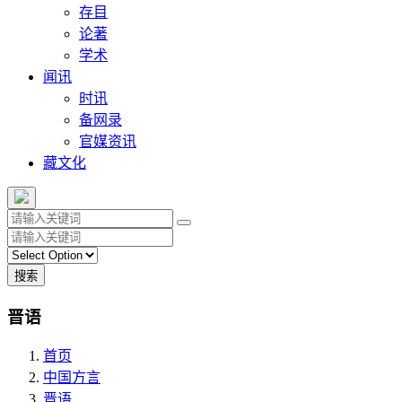
存目
论著
学术
闻讯
时讯
备网录
官媒资讯
藏文化
搜索
晋语
首页
中国方言
晋语