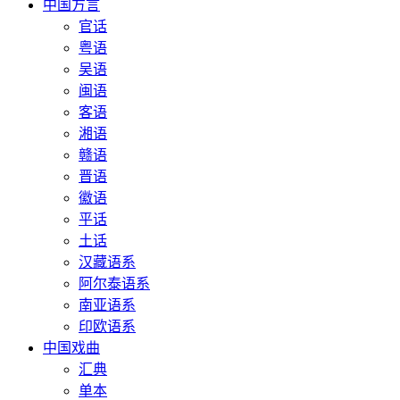
中国方言
官话
粤语
吴语
闽语
客语
湘语
赣语
晋语
徽语
平话
土话
汉藏语系
阿尔泰语系
南亚语系
印欧语系
中国戏曲
汇典
单本