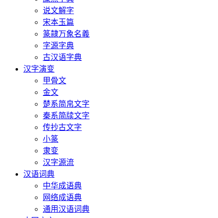
说文解字
宋本玉篇
篆隷万象名義
字源字典
古汉语字典
汉字演变
甲骨文
金文
楚系简帛文字
秦系简牍文字
传抄古文字
小篆
隶变
汉字源流
汉语词典
中华成语典
网络成语典
通用汉语词典