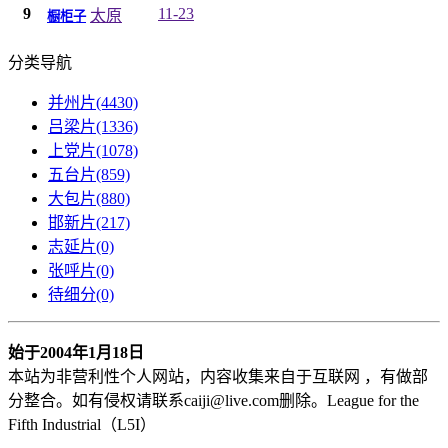
9
11-23
太原
橱柜子
分类导航
并州片
(4430)
吕梁片
(1336)
上党片
(1078)
五台片
(859)
大包片
(880)
邯新片
(217)
志延片
(0)
张呼片
(0)
待细分
(0)
始于2004年1月18日
本站为非营利性个人网站，内容收集来自于互联网 ，有做部
分整合。
如有侵权请联系caiji@live.com删除。League for the
Fifth Industrial（L5I）