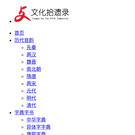
首页
历代音韵
先秦
两汉
魏晋
南北朝
隋唐
两宋
元代
明代
清代
字典字书
中华字典
异体字字典
康熙字典