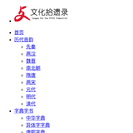
首页
历代音韵
先秦
两汉
魏晋
南北朝
隋唐
两宋
元代
明代
清代
字典字书
中华字典
异体字字典
康熙字典