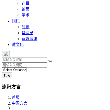
存目
论著
学术
闻讯
时讯
备网录
官媒资讯
藏文化
搜索
崇阳方言
首页
中国方言