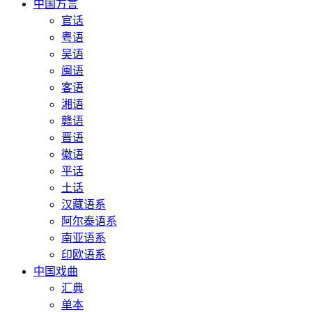
中国方言
官话
粤语
吴语
闽语
客语
湘语
赣语
晋语
徽语
平话
土话
汉藏语系
阿尔泰语系
南亚语系
印欧语系
中国戏曲
汇典
单本