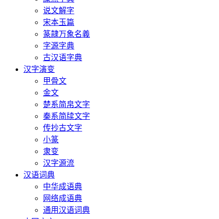
说文解字
宋本玉篇
篆隷万象名義
字源字典
古汉语字典
汉字演变
甲骨文
金文
楚系简帛文字
秦系简牍文字
传抄古文字
小篆
隶变
汉字源流
汉语词典
中华成语典
网络成语典
通用汉语词典