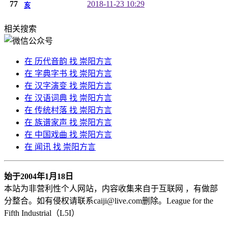
77
2018-11-23 10:29
亥
相关搜索
在
历代音韵
找 崇阳方言
在
字典字书
找 崇阳方言
在
汉字演变
找 崇阳方言
在
汉语词典
找 崇阳方言
在
传统村落
找 崇阳方言
在
族谱家声
找 崇阳方言
在
中国戏曲
找 崇阳方言
在
闻讯
找 崇阳方言
始于2004年1月18日
本站为非营利性个人网站，内容收集来自于互联网 ，有做部
分整合。
如有侵权请联系caiji@live.com删除。League for the
Fifth Industrial（L5I）